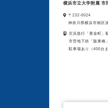
横浜市立大学附属 市
〒
232-0024
神奈川県
横浜市
南区浦
京浜急行「黄金町」
市営地下鉄「阪東橋
駐車場あり（400台