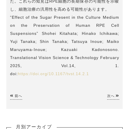
た。これらの知見はRPE細胞の長期保存の可能性を示唆
し、細胞治療の汎用性を高める可能性があります。
“Effect of the Sugar Present in the Culture Medium
on the Preservation of Human RPE Cell
Suspensions” Shohei Kitahata; Hinako Ichikawa;
Yuji Tanaka; Shin Tanaka; Tatsuya Inoue; Maiko
Maruyama-Inoue; Kazuaki Kadonosono.
Translational Vision Science & Technology February
2025, Vol.14, 1.
doi:
https://doi.org/10.1167/tvst.14.2.1
前へ
次へ
月別アーカイブ