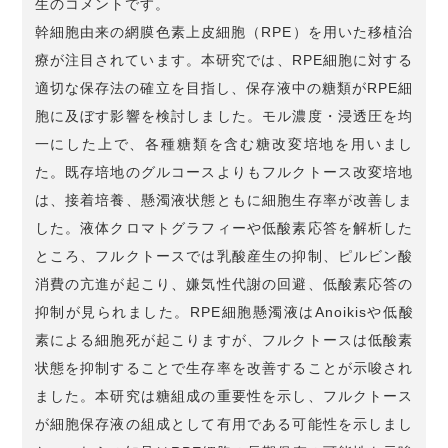
生のコメントです。
幹細胞由来の網膜色素上皮細胞（RPE）を用いた移植治
療が注目されています。本研究では、RPE細胞に対する
適切な保存法の確立を目指し、保存液中の糖類がRPE細
胞に及ぼす影響を検討しました。モル濃度・浸透圧を均
一にした上で、各種糖類を含む糖改変培地を用いまし
た。既存培地のグルコースよりもフルクトース改変培地
は、接着培養、懸濁液状態ともに細胞生存率が改善しま
した。液体クロマトグラフィーや低酸素応答を解析した
ところ、フルクトースでは乳酸産生の抑制、ピルビン酸
消費の亢進が起こり、嫌気性代謝の回避、低酸素応答の
抑制が見られました。RPE細胞懸濁液はAnoikisや低酸
素による細胞死が起こりますが、フルクトースは低酸素
状態を抑制することで生存率を改善することが示唆され
ました。本研究は糖組成の重要性を示し、フルクトース
が細胞保存液の組成として有用である可能性を示しまし