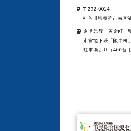
〒
232-0024
神奈川県
横浜市
南区浦
京浜急行「黄金町」
市営地下鉄「阪東橋
駐車場あり（400台