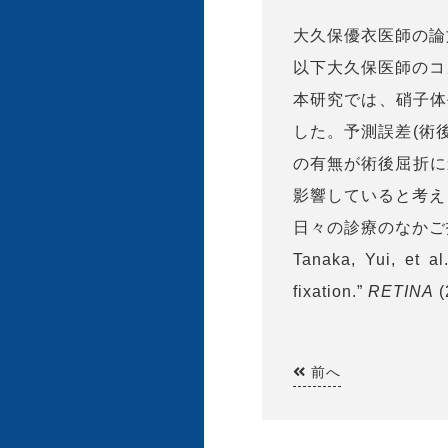
大久保優衣医師の論文
以下大久保医師のコ
本研究では、硝子体
した。予測誤差(術
の有無が術後屈折に
影響していると考え
日々の診療のなかご
Tanaka, Yui, et al
fixation.”
RETINA
(
前へ