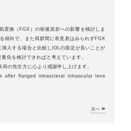
空気置換（FGX）の術後屈折への影響を検討しま
する傾向で、また両群間に有意差はみられずFGX
に挿入する場合と比較しIOLの固定が良いことが
の定量化を検討できればと考えています。
医局の先生方に心より感謝申し上げます。
after flanged intrascleral intraocular lens
次へ